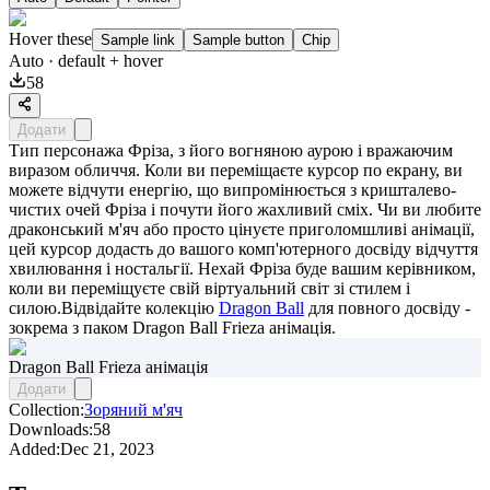
Hover these
Sample link
Sample button
Chip
Auto
· default + hover
58
Додати
Тип персонажа Фріза, з його вогняною аурою і вражаючим
виразом обличчя. Коли ви переміщаєте курсор по екрану, ви
можете відчути енергію, що випромінюється з кришталево-
чистих очей Фріза і почути його жахливий сміх. Чи ви любите
драконський м'яч або просто цінуєте приголомшливі анімації,
цей курсор додасть до вашого комп'ютерного досвіду відчуття
хвилювання і ностальгії. Нехай Фріза буде вашим керівником,
коли ви переміщуєте свій віртуальний світ зі стилем і
силою.Відвідайте колекцію
Dragon Ball
для повного досвіду -
зокрема з паком
Dragon Ball Frieza анімація
.
Dragon Ball Frieza анімація
Додати
Collection:
Зоряний м'яч
Downloads:
58
Added:
Dec 21, 2023