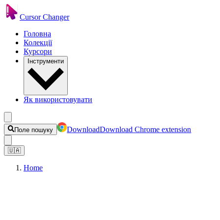
Cursor Changer
Головна
Колекції
Курсори
Інструменти
Як використовувати
Download
Download Chrome extension
Поле пошуку
🇺🇦
Home