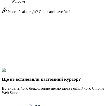
Windows.
Piece of cake, right? Go on and have fun!
Didn't Find Your Vibe?
Our universe of cursors is huge. Dive into hundreds of unique
collections and find the one that truly represents you.
Explore All Collections
Зоряний м'яч
#
Dragon Ball
#
Dragon Ball Frieza Animated
Ще не встановили кастомний курсор?
Встановіть його безкоштовно прямо зараз з офіційного Chrome
Web Store