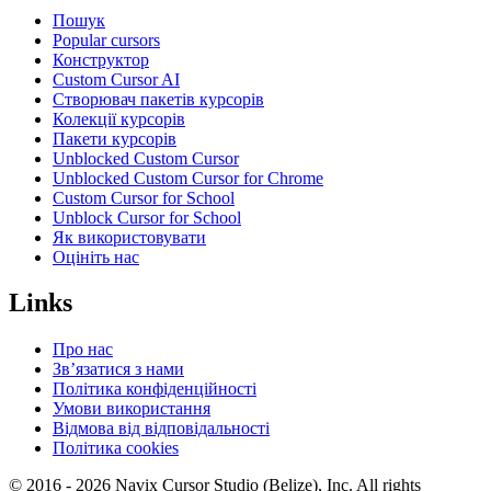
Пошук
Popular cursors
Конструктор
Custom Cursor AI
Створювач пакетів курсорів
Колекції курсорів
Пакети курсорів
Unblocked Custom Cursor
Unblocked Custom Cursor for Chrome
Custom Cursor for School
Unblock Cursor for School
Як використовувати
Оцініть нас
Links
Про нас
Зв’язатися з нами
Політика конфіденційності
Умови використання
Відмова від відповідальності
Політика cookies
© 2016 -
2026
Navix Cursor Studio (Belize), Inc. All rights