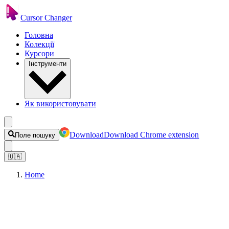
Cursor Changer
Головна
Колекції
Курсори
Інструменти
Як використовувати
Download
Download Chrome extension
Поле пошуку
🇺🇦
Home