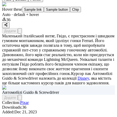
Hover these
Sample link
Sample button
Chip
Auto
· default + hover
36
Додати
Маленький італійський витяг, Гвідо, є пристрасним і швидким
гумовим монтажником, який ідолізує гонки Ferrari. Його
остаточна мрія завжди полягала в тому, щоб випробувати
справжній пит-стоп у справжньому гоночному автомобілі.
Дивовижно, його мрія стає реальністю, коли він приєднується
до механічної команди Lightning McQueen. Унікальні таланти і
ентузіазм Гвідо роблять його безцінним членом екіпажу, що
дозволяє йому виконати своє життєве прагнення і охопити
захоплюючий світ професійних гонок.Курсор пак
Автомобілі
Guido & Screwdriver
належить до колекції
Disney
, яка містить
ще більше кастомних курсор паків для вашого задоволення.
Автомобілі Guido & Screwdriver
Додати
Collection:
Pixar
Downloads:
36
Added:
Dec 21, 2023