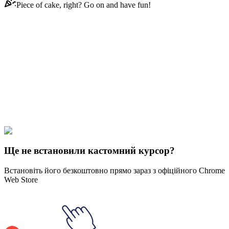
Piece of cake, right? Go on and have fun!
Didn't Find Your Vibe?
Our universe of cursors is huge. Dive into hundreds of unique
collections and find the one that truly represents you.
Explore All Collections
Pixar
#
Disney
#
Cars Guido & Screwdriver
Ще не встановили кастомний курсор?
Встановіть його безкоштовно прямо зараз з офіційного Chrome
Web Store