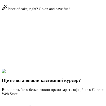
Piece of cake, right? Go on and have fun!
Didn't Find Your Vibe?
Our universe of cursors is huge. Dive into hundreds of unique
collections and find the one that truly represents you.
Explore All Collections
Disenchantment
#
Disenchantment
#
Disenchantment Odval & White
Wig
Ще не встановили кастомний курсор?
Встановіть його безкоштовно прямо зараз з офіційного Chrome
Web Store