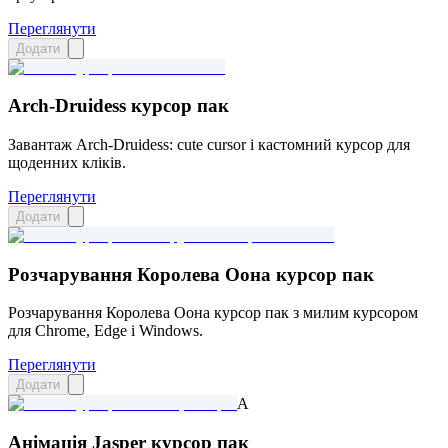
Переглянути
Додати
Arch-Druidess курсор пак
Завантаж Arch-Druidess: cute cursor і кастомний курсор для
щоденних кліків.
Переглянути
Додати
Розчарування Королева Оона курсор пак
Розчарування Королева Оона курсор пак з милим курсором
для Chrome, Edge і Windows.
Переглянути
Додати
A
Анімація Jasper курсор пак