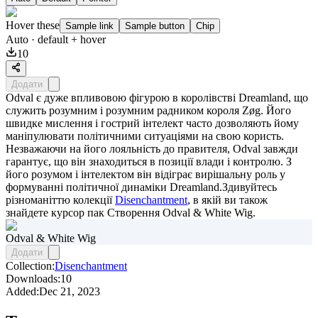
Hover these
Sample link
Sample button
Chip
Auto
· default + hover
10
Додати
Odval є дуже впливовою фігурою в королівстві Dreamland, що
служить розумним і розумним радником короля Zøg. Його
швидке мислення і гострий інтелект часто дозволяють йому
маніпулювати політичними ситуаціями на свою користь.
Незважаючи на його лояльність до правителя, Odval завжди
гарантує, що він знаходиться в позиції влади і контролю. З
його розумом і інтелектом він відіграє вирішальну роль у
формуванні політичної динаміки Dreamland.Здивуйтесь
різноманіттю колекції
Disenchantment
, в якій ви також
знайдете курсор пак
Створення Odval & White Wig
.
Odval & White Wig
Додати
Collection:
Disenchantment
Downloads:
10
Added:
Dec 21, 2023