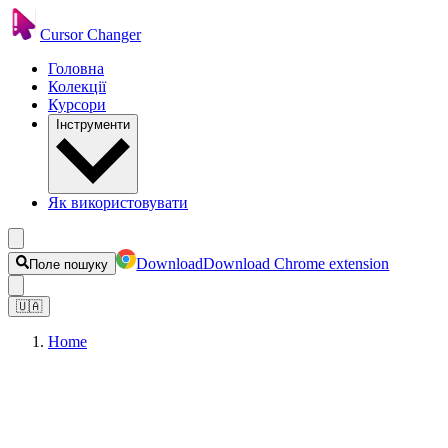
Cursor Changer
Головна
Колекції
Курсори
Інструменти
Як використовувати
Download
Download Chrome extension
Поле пошуку
🇺🇦
Home