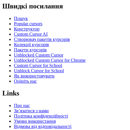
Швидкі посилання
Пошук
Popular cursors
Конструктор
Custom Cursor AI
Створювач пакетів курсорів
Колекції курсорів
Пакети курсорів
Unblocked Custom Cursor
Unblocked Custom Cursor for Chrome
Custom Cursor for School
Unblock Cursor for School
Як використовувати
Оцініть нас
Links
Про нас
Зв’язатися з нами
Політика конфіденційності
Умови використання
Відмова від відповідальності