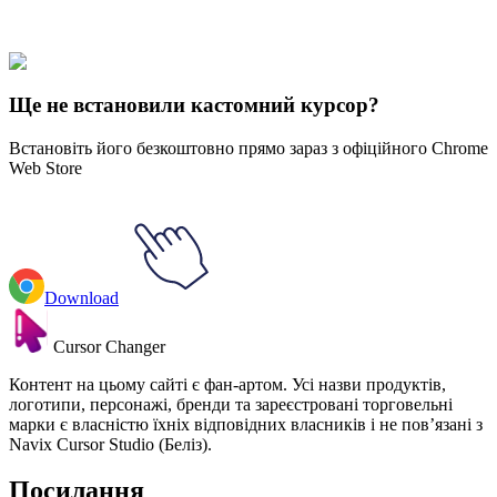
Our universe of cursors is huge. Dive into hundreds of unique
collections and find the one that truly represents you.
Explore All Collections
Ще не встановили кастомний курсор?
Встановіть його безкоштовно прямо зараз з офіційного Chrome
Web Store
Download
Cursor Changer
Контент на цьому сайті є фан-артом. Усі назви продуктів,
логотипи, персонажі, бренди та зареєстровані торговельні
марки є власністю їхніх відповідних власників і не пов’язані з
Navix Cursor Studio (Беліз).
Посилання