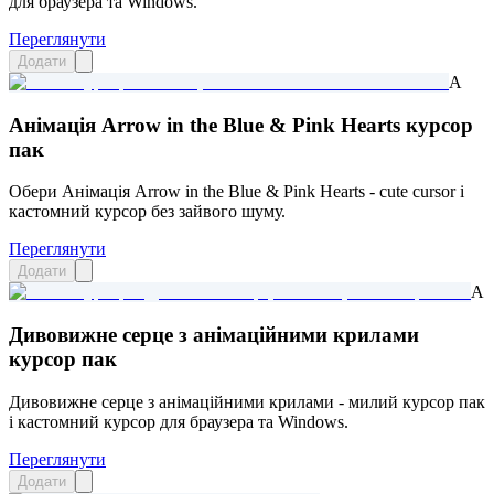
для браузера та Windows.
Переглянути
Додати
A
Анімація Arrow in the Blue & Pink Hearts курсор
пак
Обери Анімація Arrow in the Blue & Pink Hearts - cute cursor і
кастомний курсор без зайвого шуму.
Переглянути
Додати
A
Дивовижне серце з анімаційними крилами
курсор пак
Дивовижне серце з анімаційними крилами - милий курсор пак
і кастомний курсор для браузера та Windows.
Переглянути
Додати