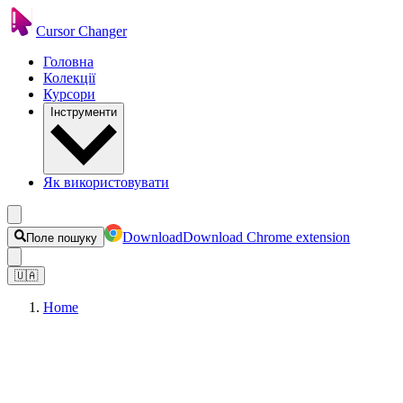
Cursor Changer
Головна
Колекції
Курсори
Інструменти
Як використовувати
Download
Download Chrome extension
Поле пошуку
🇺🇦
Home