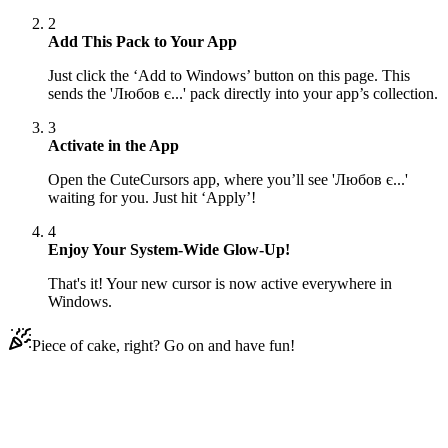
2
Add This Pack to Your App
Just click the ‘Add to Windows’ button on this page. This
sends the 'Любов є...' pack directly into your app’s collection.
3
Activate in the App
Open the CuteCursors app, where you’ll see 'Любов є...'
waiting for you. Just hit ‘Apply’!
4
Enjoy Your System-Wide Glow-Up!
That's it! Your new cursor is now active everywhere in
Windows.
Piece of cake, right? Go on and have fun!
Didn't Find Your Vibe?