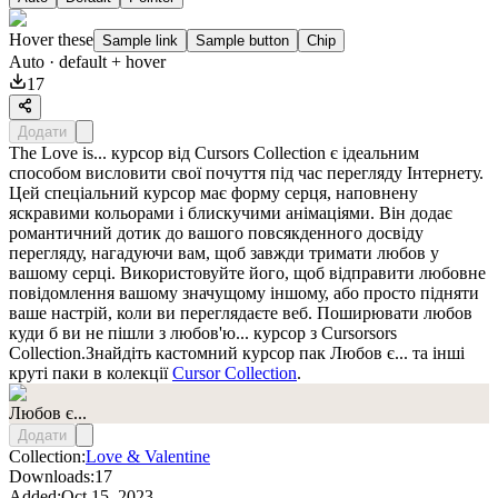
Hover these
Sample link
Sample button
Chip
Auto
· default + hover
17
Додати
The Love is... курсор від Cursors Collection є ідеальним
способом висловити свої почуття під час перегляду Інтернету.
Цей спеціальний курсор має форму серця, наповнену
яскравими кольорами і блискучими анімаціями. Він додає
романтичний дотик до вашого повсякденного досвіду
перегляду, нагадуючи вам, щоб завжди тримати любов у
вашому серці. Використовуйте його, щоб відправити любовне
повідомлення вашому значущому іншому, або просто підняти
ваше настрій, коли ви переглядаєте веб. Поширювати любов
куди б ви не пішли з любов'ю... курсор з Cursorsors
Collection.Знайдіть кастомний курсор пак
Любов є...
та інші
круті паки в колекції
Cursor Collection
.
Любов є...
Додати
Collection:
Love & Valentine
Downloads:
17
Added:
Oct 15, 2023