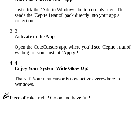
Just click the ‘Add to Windows’ button on this page. This
sends the 'Серце і напої' pack directly into your app’s
collection.
3
Activate in the App
Open the CuteCursors app, where you’ll see 'Серце і напої'
waiting for you. Just hit ‘Apply’!
4
Enjoy Your System-Wide Glow-Up!
That's it! Your new cursor is now active everywhere in
Windows.
Piece of cake, right? Go on and have fun!
Didn't Find Your Vibe?
Our universe of cursors is huge. Dive into hundreds of unique
collections and find the one that truly represents you.