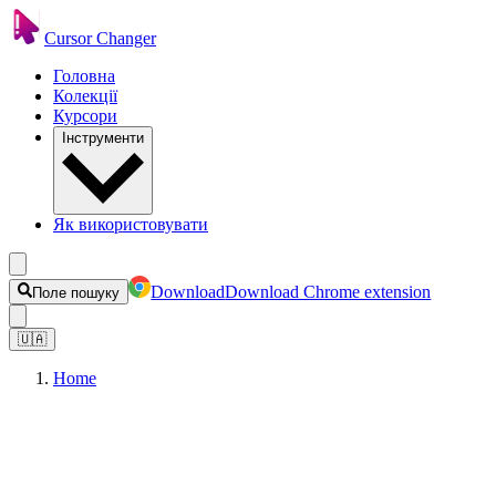
Cursor Changer
Головна
Колекції
Курсори
Інструменти
Як використовувати
Download
Download Chrome extension
Поле пошуку
🇺🇦
Home