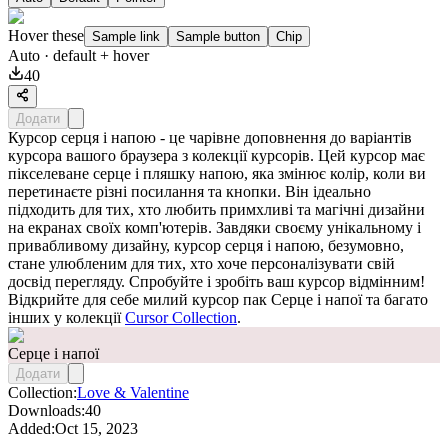
Hover these
Sample link
Sample button
Chip
Auto
· default + hover
40
Додати
Курсор серця і напою - це чарівне доповнення до варіантів
курсора вашого браузера з колекції курсорів. Цей курсор має
пікселеване серце і пляшку напою, яка змінює колір, коли ви
перетинаєте різні посилання та кнопки. Він ідеально
підходить для тих, хто любить примхливі та магічні дизайни
на екранах своїх комп'ютерів. Завдяки своєму унікальному і
привабливому дизайну, курсор серця і напою, безумовно,
стане улюбленим для тих, хто хоче персоналізувати свій
досвід перегляду. Спробуйте і зробіть ваш курсор відмінним!
Відкрийте для себе милий курсор пак
Серце і напої
та багато
інших у колекції
Cursor Collection
.
Серце і напої
Додати
Collection:
Love & Valentine
Downloads:
40
Added:
Oct 15, 2023