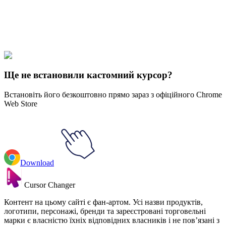
Didn't Find Your Vibe?
Our universe of cursors is huge. Dive into hundreds of unique
collections and find the one that truly represents you.
Explore All Collections
Ще не встановили кастомний курсор?
Встановіть його безкоштовно прямо зараз з офіційного Chrome
Web Store
Download
Cursor Changer
Контент на цьому сайті є фан-артом. Усі назви продуктів,
логотипи, персонажі, бренди та зареєстровані торговельні
марки є власністю їхніх відповідних власників і не пов’язані з