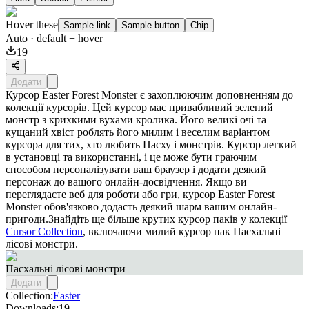
Hover these
Sample link
Sample button
Chip
Auto
· default + hover
19
Додати
Курсор Easter Forest Monster є захоплюючим доповненням до
колекції курсорів. Цей курсор має привабливий зелений
монстр з крихкими вухами кролика. Його великі очі та
кущаний хвіст роблять його милим і веселим варіантом
курсора для тих, хто любить Пасху і монстрів. Курсор легкий
в установці та використанні, і це може бути граючим
способом персоналізувати ваш браузер і додати деякий
персонаж до вашого онлайн-досвідчення. Якщо ви
переглядаєте веб для роботи або гри, курсор Easter Forest
Monster обов'язково додасть деякий шарм вашим онлайн-
пригоди.Знайдіть ще більше крутих курсор паків у колекції
Cursor Collection
, включаючи милий курсор пак
Пасхальні
лісові монстри
.
Пасхальні лісові монстри
Додати
Collection:
Easter
Downloads:
19