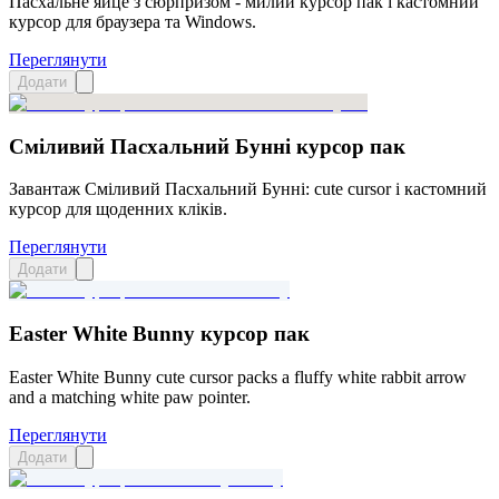
Пасхальне яйце з сюрпризом - милий курсор пак і кастомний
курсор для браузера та Windows.
Переглянути
Додати
Сміливий Пасхальний Бунні курсор пак
Завантаж Сміливий Пасхальний Бунні: cute cursor і кастомний
курсор для щоденних кліків.
Переглянути
Додати
Easter White Bunny курсор пак
Easter White Bunny cute cursor packs a fluffy white rabbit arrow
and a matching white paw pointer.
Переглянути
Додати