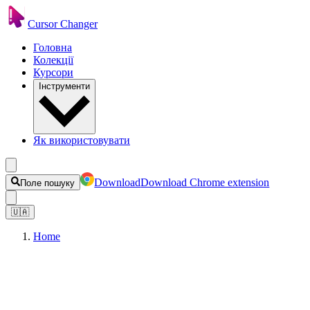
Cursor Changer
Головна
Колекції
Курсори
Інструменти
Як використовувати
Download
Download Chrome extension
Поле пошуку
🇺🇦
Home