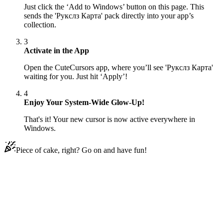
Just click the ‘Add to Windows’ button on this page. This
sends the 'Рукслз Карта' pack directly into your app’s
collection.
3
Activate in the App
Open the CuteCursors app, where you’ll see 'Рукслз Карта'
waiting for you. Just hit ‘Apply’!
4
Enjoy Your System-Wide Glow-Up!
That's it! Your new cursor is now active everywhere in
Windows.
Piece of cake, right? Go on and have fun!
Didn't Find Your Vibe?
Our universe of cursors is huge. Dive into hundreds of unique
collections and find the one that truly represents you.