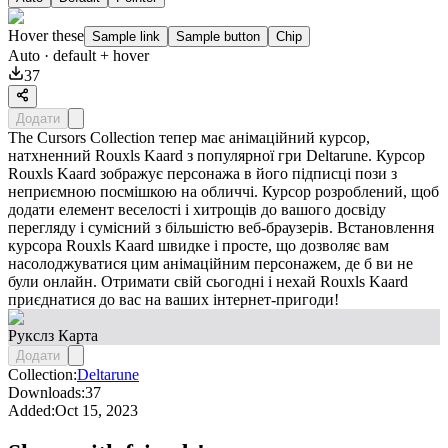
Hover these
Sample link
Sample button
Chip
Auto
· default + hover
37
Додати
The Cursors Collection тепер має анімаційний курсор,
натхненний Rouxls Kaard з популярної гри Deltarune. Курсор
Rouxls Kaard зображує персонажа в його підписці пози з
неприємною посмішкою на обличчі. Курсор розроблений, щоб
додати елемент веселості і хитрощів до вашого досвіду
перегляду і сумісний з більшістю веб-браузерів. Встановлення
курсора Rouxls Kaard швидке і просте, що дозволяє вам
насолоджуватися цим анімаційним персонажем, де б ви не
були онлайн. Отримати свій сьогодні і нехай Rouxls Kaard
приєднатися до вас на ваших інтернет-пригоди!
Рукслз Карта
Додати
Collection:
Deltarune
Downloads:
37
Added:
Oct 15, 2023