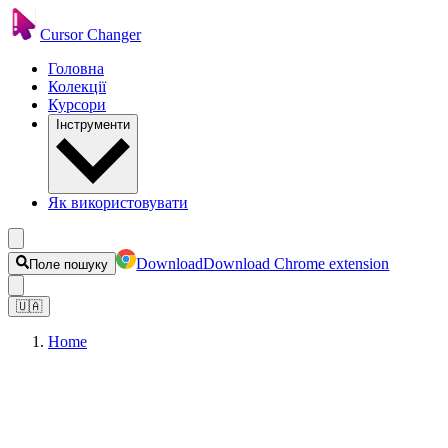
Cursor Changer
Головна
Колекції
Курсори
Інструменти
Як використовувати
Download
Download Chrome extension
Поле пошуку
🇺🇦
Home