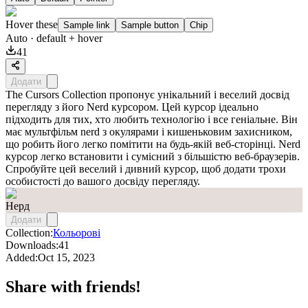
Hover these
Sample link
Sample button
Chip
Auto
· default + hover
41
Додати
The Cursors Collection пропонує унікальний і веселий досвід
перегляду з його Nerd курсором. Цей курсор ідеально
підходить для тих, хто любить технологію і все геніальне. Він
має мультфільм nerd з окулярами і кишеньковим захисником,
що робить його легко помітити на будь-якій веб-сторінці. Nerd
курсор легко встановити і сумісний з більшістю веб-браузерів.
Спробуйте цей веселий і дивний курсор, щоб додати трохи
особистості до вашого досвіду перегляду.
Нерд
Додати
Collection:
Кольорові
Downloads:
41
Added:
Oct 15, 2023
Share with friends!