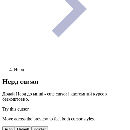
Нерд
Нерд
cursor
Додай Нерд до миші - cute cursor і кастомний курсор
безкоштовно.
Try this cursor
Move across the preview to feel both cursor styles.
Auto
Default
Pointer