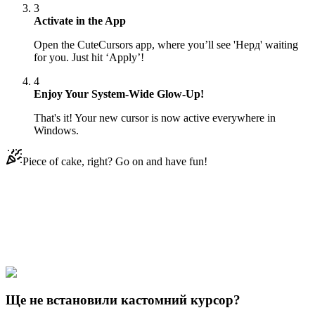
3
Activate in the App
Open the CuteCursors app, where you’ll see 'Нерд' waiting
for you. Just hit ‘Apply’!
4
Enjoy Your System-Wide Glow-Up!
That's it! Your new cursor is now active everywhere in
Windows.
Piece of cake, right? Go on and have fun!
Didn't Find Your Vibe?
Our universe of cursors is huge. Dive into hundreds of unique
collections and find the one that truly represents you.
Explore All Collections
Ще не встановили кастомний курсор?