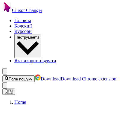
Cursor Changer
Головна
Колекції
Курсори
Інструменти
Як використовувати
Download
Download Chrome extension
Поле пошуку
🇺🇦
Home