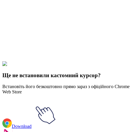
Didn't Find Your Vibe?
Our universe of cursors is huge. Dive into hundreds of unique
collections and find the one that truly represents you.
Explore All Collections
The Angry Beavers
#
Cartoons
#
The Angry Beavers Barry Bear &
Hive
Ще не встановили кастомний курсор?
Встановіть його безкоштовно прямо зараз з офіційного Chrome
Web Store
Download