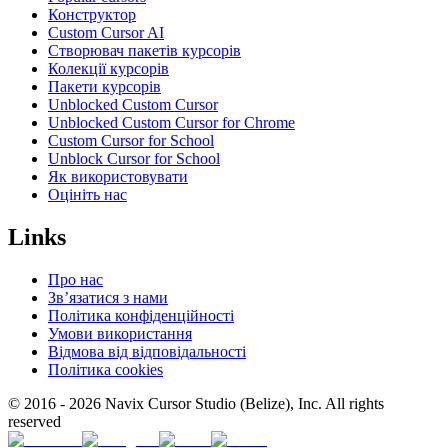
Конструктор
Custom Cursor AI
Створювач пакетів курсорів
Колекції курсорів
Пакети курсорів
Unblocked Custom Cursor
Unblocked Custom Cursor for Chrome
Custom Cursor for School
Unblock Cursor for School
Як використовувати
Оцініть нас
Links
Про нас
Зв’язатися з нами
Політика конфіденційності
Умови використання
Відмова від відповідальності
Політика cookies
© 2016 -
2026
Navix Cursor Studio (Belize), Inc. All rights
reserved