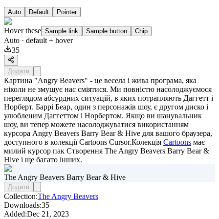
Auto
Default
Pointer
Hover these
Sample link
Sample button
Chip
Auto
· default + hover
35
Додати
Картина "Angry Beavers" - це весела і жива програма, яка
ніколи не змушує нас сміятися. Ми повністю насолоджуємося
переглядом абсурдних ситуацій, в яких потрапляють Даггетт і
Норберт. Баррі Беар, один з персонажів шоу, є другом диско і
улюбленим Даггеттом і Норбертом. Якщо ви шанувальник
шоу, ви тепер можете насолоджуватися використанням
курсора Angry Beavers Barry Bear & Hive для вашого браузера,
доступного в колекції Cartoons Cursor.Колекція
Cartoons
має
милий курсор пак
Створення The Angry Beavers Barry Bear &
Hive
і ще багато інших.
The Angry Beavers Barry Bear & Hive
Додати
Collection:
The Angry Beavers
Downloads:
35
Added:
Dec 21, 2023