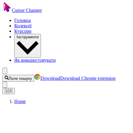
Cursor Changer
Головна
Колекції
Курсори
Інструменти
Як використовувати
Download
Download Chrome extension
Поле пошуку
🇺🇦
Home