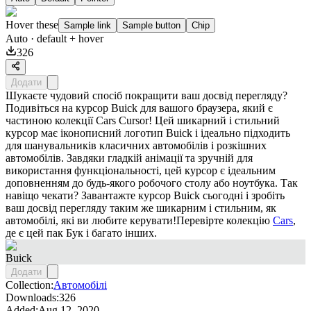
Hover these
Sample link
Sample button
Chip
Auto
· default + hover
326
Додати
Шукаєте чудовий спосіб покращити ваш досвід перегляду?
Подивіться на курсор Buick для вашого браузера, який є
частиною колекції Cars Cursor! Цей шикарний і стильний
курсор має іконописний логотип Buick і ідеально підходить
для шанувальників класичних автомобілів і розкішних
автомобілів. Завдяки гладкій анімації та зручній для
використання функціональності, цей курсор є ідеальним
доповненням до будь-якого робочого столу або ноутбука. Так
навіщо чекати? Завантажте курсор Buick сьогодні і зробіть
ваш досвід перегляду таким же шикарним і стильним, як
автомобілі, які ви любите керувати!Перевірте колекцію
Cars
,
де є цей пак
Бук
і багато інших.
Buick
Додати
Collection:
Автомобілі
Downloads:
326
Added:
Aug 12, 2020