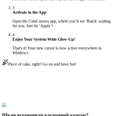
3
Activate in the App
Open the CuteCursors app, where you’ll see 'Buick' waiting
for you. Just hit ‘Apply’!
4
Enjoy Your System-Wide Glow-Up!
That's it! Your new cursor is now active everywhere in
Windows.
Piece of cake, right? Go on and have fun!
Didn't Find Your Vibe?
Our universe of cursors is huge. Dive into hundreds of unique
collections and find the one that truly represents you.
Explore All Collections
Ще не встановили кастомний курсор?