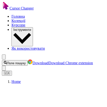
Cursor Changer
Головна
Колекції
Курсори
Інструменти
Як використовувати
Download
Download Chrome extension
Поле пошуку
🇺🇦
Home