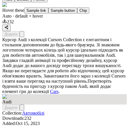
Hover these
Sample link
Sample button
Chip
Auto
· default + hover
232
Додати
Курсор Audi з колекції Cursors Collection є елегантним і
стильним доповненням до будь-якого браузера. Зі знаковим
логотипом чотирьох кілець цей курсор ідеально підходить як
для любителів автомобілів, так і для шанувальників Audi.
Завдяки гладкій анімації та професійному дизайну, курсор
Audi додає до вашого досвіду перегляду трохи вишуканості.
Якщо ви переглядаєте для роботи або відпочинку, цей курсор
обов'язково вразить. Завантажити його зараз з колекції Cursors
і взяти ваше перегляд на наступний рівень.Перетворіть
буденність на пригоду з курсор паком
Audi
, який додає
елемент гри до колекції
Cars
.
Audi
Додати
Collection:
Автомобілі
Downloads:
232
Added:
Oct 15, 2023