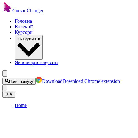
Cursor Changer
Головна
Колекції
Курсори
Інструменти
Як використовувати
Download
Download Chrome extension
Поле пошуку
🇺🇦
Home