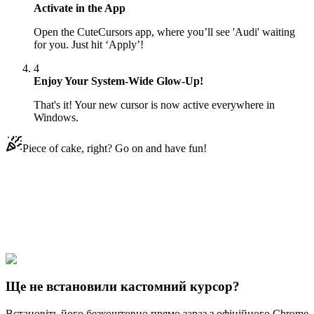
Activate in the App
Open the CuteCursors app, where you’ll see 'Audi' waiting
for you. Just hit ‘Apply’!
4
Enjoy Your System-Wide Glow-Up!
That's it! Your new cursor is now active everywhere in
Windows.
Piece of cake, right? Go on and have fun!
Didn't Find Your Vibe?
Our universe of cursors is huge. Dive into hundreds of unique
collections and find the one that truly represents you.
Explore All Collections
Ще не встановили кастомний курсор?
Встановіть його безкоштовно прямо зараз з офіційного Chrome