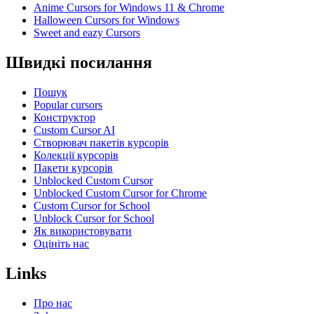
Anime Cursors for Windows 11 & Chrome
Halloween Cursors for Windows
Sweet and eazy Cursors
Швидкі посилання
Пошук
Popular cursors
Конструктор
Custom Cursor AI
Створювач пакетів курсорів
Колекції курсорів
Пакети курсорів
Unblocked Custom Cursor
Unblocked Custom Cursor for Chrome
Custom Cursor for School
Unblock Cursor for School
Як використовувати
Оцініть нас
Links
Про нас