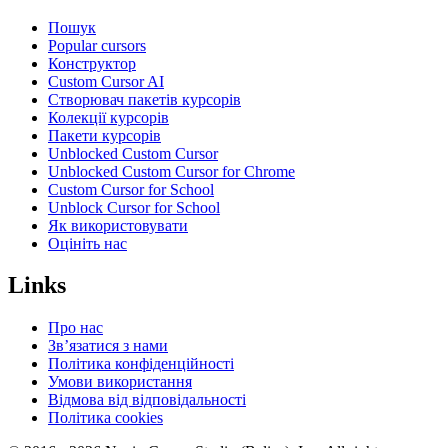
Пошук
Popular cursors
Конструктор
Custom Cursor AI
Створювач пакетів курсорів
Колекції курсорів
Пакети курсорів
Unblocked Custom Cursor
Unblocked Custom Cursor for Chrome
Custom Cursor for School
Unblock Cursor for School
Як використовувати
Оцініть нас
Links
Про нас
Зв’язатися з нами
Політика конфіденційності
Умови використання
Відмова від відповідальності
Політика cookies