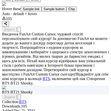
Hover these
Sample link
Sample button
Chip
Auto
· default + hover
105
Додати
Введення FunArt Custom Cursor, чудовий спосіб
персоналізувати свій курсор! За допомогою FunArt ви можете
додати до вашого досвіду перегляду дотик веселощів і
творчості. Попрощайтеся з нудним курсором за
замовчуванням і вибирайте з широкого спектру захоплюючих і
ігрових дизайнів. Від милих тварин до барвистих емоджі, є
щось для всіх. Нехай ваш курсор відображає ваш унікальний
стиль і робить навігацію в Інтернеті більш приємним і
захоплюючим досвідом. Перетворюйте свій курсор в
мистецтво з FunArt Custom Cursor сьогодні!Відкрийте для себе
нові курсори в колекції
BTS
, включаючи цей пак
Створення
BTS BT21 Shooky
.
BTS BT21 Shooky
Додати
Collection:
BTS
Downloads:
105
Added:
Dec 21, 2023