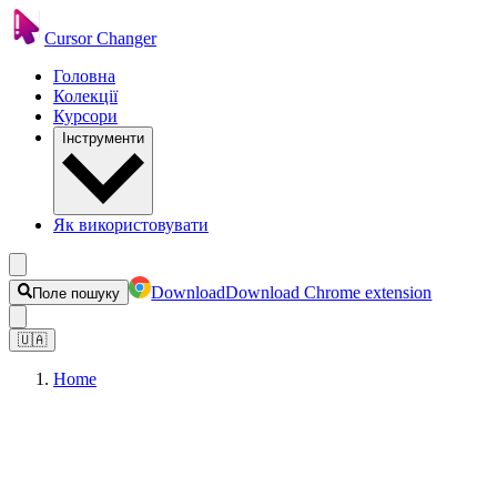
Cursor Changer
Головна
Колекції
Курсори
Інструменти
Як використовувати
Download
Download Chrome extension
Поле пошуку
🇺🇦
Home