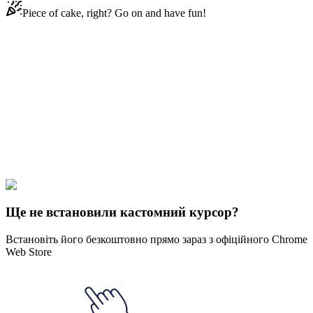
Piece of cake, right? Go on and have fun!
Didn't Find Your Vibe?
Our universe of cursors is huge. Dive into hundreds of unique
collections and find the one that truly represents you.
Explore All Collections
BTS
#
BTS
#
BTS BT21 Shooky
Ще не встановили кастомний курсор?
Встановіть його безкоштовно прямо зараз з офіційного Chrome
Web Store