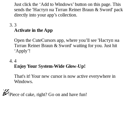
Just click the ‘Add to Windows’ button on this page. This
sends the 'Наступ на Титан Reiner Braun & Sword' pack
directly into your app’s collection.
3
Activate in the App
Open the CuteCursors app, where you’ll see 'Наступ на
Титан Reiner Braun & Sword' waiting for you. Just hit
‘Apply’!
4
Enjoy Your System-Wide Glow-Up!
That's it! Your new cursor is now active everywhere in
Windows.
Piece of cake, right? Go on and have fun!
Didn't Find Your Vibe?
Our universe of cursors is huge. Dive into hundreds of unique
collections and find the one that truly represents you.