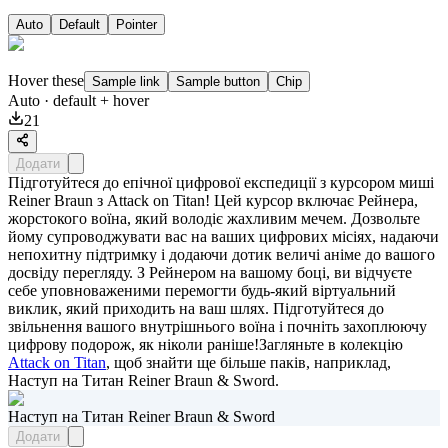
Auto
Default
Pointer
Hover these
Sample link
Sample button
Chip
Auto
· default + hover
21
Додати
Підготуйтеся до епічної цифрової експедиції з курсором миші
Reiner Braun з Attack on Titan! Цей курсор включає Рейнера,
жорстокого воїна, який володіє жахливим мечем. Дозвольте
йому супроводжувати вас на ваших цифрових місіях, надаючи
непохитну підтримку і додаючи дотик величі аніме до вашого
досвіду перегляду. З Рейнером на вашому боці, ви відчуєте
себе уповноваженими перемогти будь-який віртуальний
виклик, який приходить на ваш шлях. Підготуйтеся до
звільнення вашого внутрішнього воїна і почніть захоплюючу
цифрову подорож, як ніколи раніше!Загляньте в колекцію
Attack on Titan
, щоб знайти ще більше паків, наприклад,
Наступ на Титан Reiner Braun & Sword
.
Наступ на Титан Reiner Braun & Sword
Додати