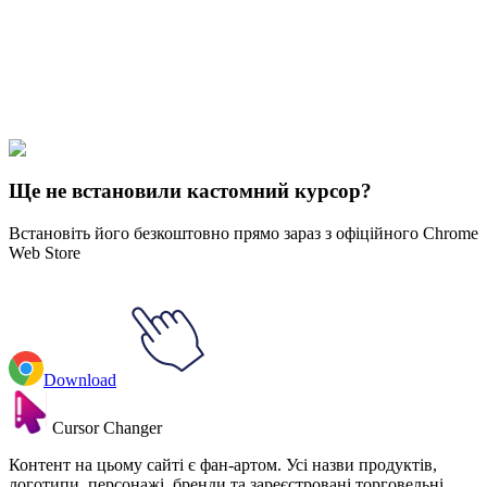
Explore All Collections
Напад на титан
#
Attack on Titan
#
Attack on Titan Reiner Braun &
Sword
Ще не встановили кастомний курсор?
Встановіть його безкоштовно прямо зараз з офіційного Chrome
Web Store
Download
Cursor Changer
Контент на цьому сайті є фан-артом. Усі назви продуктів,
логотипи, персонажі, бренди та зареєстровані торговельні