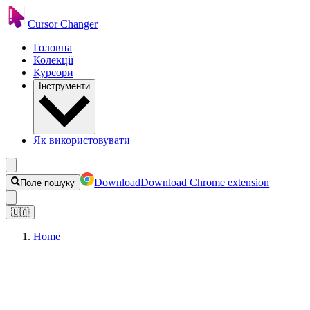
Cursor Changer
Головна
Колекції
Курсори
Інструменти
Як використовувати
Download
Download Chrome extension
Поле пошуку
🇺🇦
Home