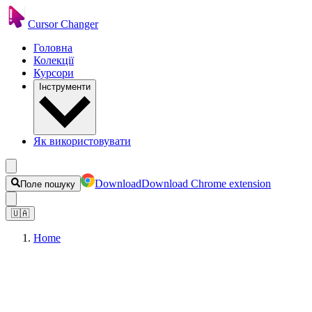
Cursor Changer
Головна
Колекції
Курсори
Інструменти
Як використовувати
Download
Download Chrome extension
Поле пошуку
🇺🇦
Home