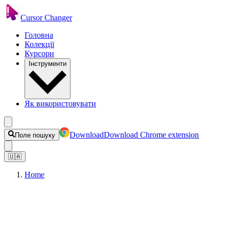
Cursor Changer
Головна
Колекції
Курсори
Інструменти
Як використовувати
Download
Download Chrome extension
Поле пошуку
🇺🇦
Home