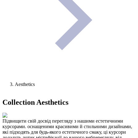
Aesthetics
Collection
Aesthetics
Підвищити свій досвід перегляду з нашими естетичними
курсорами. оснащеними красивими й стильними дизайнами,
які підходять для будь-якого естетичного смаку, ці курсори
додадуть дотик містифікації до вашого вебперегляду. від