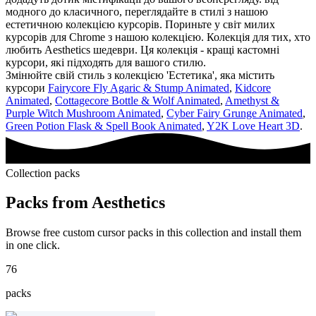
модного до класичного, переглядайте в стилі з нашою
естетичною колекцією курсорів. Пориньте у світ милих
курсорів для Chrome з нашою колекцією. Колекція для тих, хто
любить Aesthetics шедеври. Ця колекція - кращі кастомні
курсори, які підходять для вашого стилю.
Змінюйте свій стиль з колекцією 'Естетика', яка містить
курсори
Fairycore Fly Agaric & Stump Animated
,
Kidcore
Animated
,
Cottagecore Bottle & Wolf Animated
,
Amethyst &
Purple Witch Mushroom Animated
,
Cyber Fairy Grunge Animated
,
Green Potion Flask & Spell Book Animated
,
Y2K Love Heart 3D
.
Collection packs
Packs from
Aesthetics
Browse free custom cursor packs in this collection and install them
in one click.
76
packs