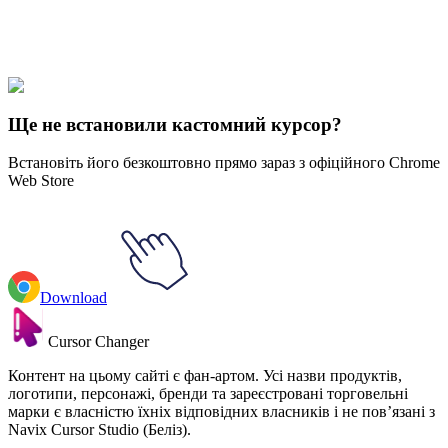
Express yourself with hundreds of stylish cursors for your browser
and Windows. Customize your experience and amaze your friends
✨
🚀 For Browser
💻 For Windows
Ще не встановили кастомний курсор?
Встановіть його безкоштовно прямо зараз з офіційного Chrome
Web Store
Download
Cursor Changer
Контент на цьому сайті є фан-артом. Усі назви продуктів,
логотипи, персонажі, бренди та зареєстровані торговельні
марки є власністю їхніх відповідних власників і не пов’язані з
Navix Cursor Studio (Беліз).