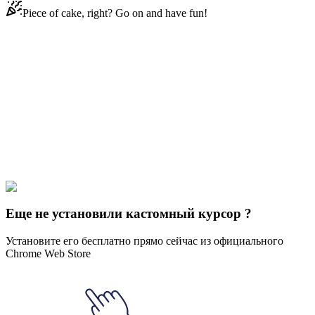
Piece of cake, right? Go on and have fun!
Didn't Find Your Vibe?
Our universe of cursors is huge. Dive into hundreds of unique
collections and find the one that truly represents you.
Explore All Collections
Спорт
#
Archery Animated
#
Sports
Еще не установили кастомный курсор ?
Установите его бесплатно прямо сейчас из официального
Chrome Web Store