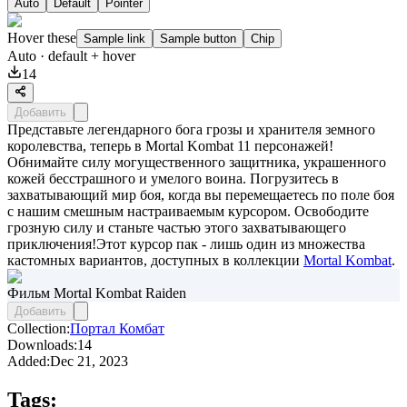
Auto
Default
Pointer
Hover these
Sample link
Sample button
Chip
Auto
· default + hover
14
Добавить
Представьте легендарного бога грозы и хранителя земного
королевства, теперь в Mortal Kombat 11 персонажей!
Обнимайте силу могущественного защитника, украшенного
кожей бесстрашного и умелого воина. Погрузитесь в
захватывающий мир боя, когда вы перемещаетесь по поле боя
с нашим смешным настраиваемым курсором. Освободите
грозную силу и станьте частью этого захватывающего
приключения!Этот курсор пак - лишь один из множества
кастомных вариантов, доступных в коллекции
Mortal Kombat
.
Фильм Mortal Kombat Raiden
Добавить
Collection:
Портал Комбат
Downloads:
14
Added:
Dec 21, 2023
Tags: