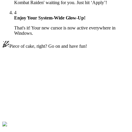
Kombat Raiden' waiting for you. Just hit ‘Apply’!
4
Enjoy Your System-Wide Glow-Up!
That's it! Your new cursor is now active everywhere in
Windows.
Piece of cake, right? Go on and have fun!
Didn't Find Your Vibe?
Our universe of cursors is huge. Dive into hundreds of unique
collections and find the one that truly represents you.
Explore All Collections
Портал Комбат
#
mortal kombat
#
Mortal Kombat Raiden Movie
Skin