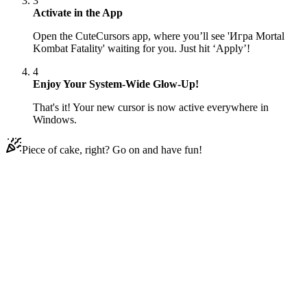
3
Activate in the App
Open the CuteCursors app, where you’ll see 'Игра Mortal
Kombat Fatality' waiting for you. Just hit ‘Apply’!
4
Enjoy Your System-Wide Glow-Up!
That's it! Your new cursor is now active everywhere in
Windows.
Piece of cake, right? Go on and have fun!
Didn't Find Your Vibe?
Our universe of cursors is huge. Dive into hundreds of unique
collections and find the one that truly represents you.
Explore All Collections