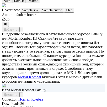
Auto
Default
Pointer
Hover these
Sample link
Sample button
Chip
Auto
· default + hover
26
Добавить
Внедрение безжалостного и захватывающего курсора Fatality
для Mortal Kombat 11! Сканируйте свои зловещие
способности, когда вы уничтожаете своего противника без
отдыха. Восхититесь удовлетворением от всего, что работает
в вашу пользу, в то время как вы разрушаете своих врагов. Но
подождите, есть больше! С нашим курсором funart, вы можете
добавить окончательное прикосновение к своей победе,
предоставив костный охлаждающий финишный ход, который
оставит ваших противников в страхе. Освободите тьму
внутри, пришло время доминировать в MK 11!Коллекция
курсоров
Mortal Kombat
включает этот и многие другие паки
курсоров для вашего удовольствия.
Игра Mortal Kombat Fatality
Добавить
Collection:
Портал Комбат
Downloads:
26