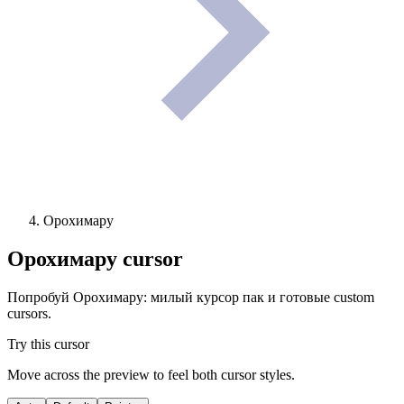
Орохимару
Орохимару
cursor
Попробуй Орохимару: милый курсор пак и готовые custom
cursors.
Try this cursor
Move across the preview to feel both cursor styles.