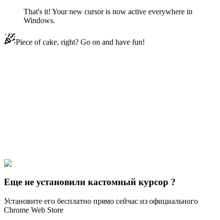
That's it! Your new cursor is now active everywhere in
Windows.
Piece of cake, right? Go on and have fun!
Didn't Find Your Vibe?
Our universe of cursors is huge. Dive into hundreds of unique
collections and find the one that truly represents you.
Explore All Collections
Konoha Ninjas
#
FunArt
#
Movie
#
Anime
#
Orochimaru
Еще не установили кастомный курсор ?
Установите его бесплатно прямо сейчас из официального
Chrome Web Store