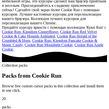
мобильной игры, эти курсоры сделают ваш браузер приятным
и веселым. Присоединяйтесь к сладкому приключению
сейчас! Сделайте свой экран более Cookie Run с помощью
курсоров. Лучшие кастомные курсоры для персонализации
вашего браузера. Коллекция лучших курсоров для
персонализации вашего Chrome.
Придайте курсору яркости с помощью коллекции 'Куки Run' с
Cookie Run: Kingdom GingerBrave
,
Cookie Run Red Velvet
Cookie & Cake Hounds Animated
,
Cookie Run Herald of the
Crumbled & Horn
,
Cookie Run: Kingdom Pancake Cookie &
Magic Candy
,
Cookie Run Moonlight Cookie
,
Cookie Run Apple
Cookie
.
Collection packs
Packs from
Cookie Run
Browse free custom cursor packs in this collection and install them
in one click.
20
packs