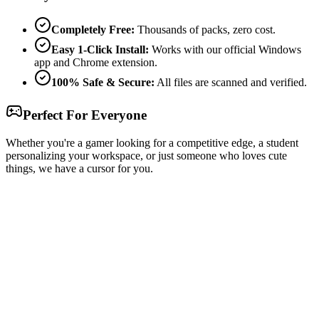
Completely Free:
Thousands of packs, zero cost.
Easy 1-Click Install:
Works with our official Windows
app and Chrome extension.
100% Safe & Secure:
All files are scanned and verified.
Perfect For Everyone
Whether you're a gamer looking for a competitive edge, a student
personalizing your workspace, or just someone who loves cute
things, we have a cursor for you.
Free & Easy
Make your cursor unique!
Express yourself with hundreds of stylish cursors for your browser
and Windows. Customize your experience and amaze your friends
✨