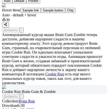
Auto
Default
Pointer
Hover these
Sample link
Sample button
Chip
Auto
· default + hover
30
Добавить
Анимированный курсор мыши Brain Gum Zombie теперь
доступен, добавляя ощущение сладости к вашему
компьютерному опыту. Этот курсор демонстрирует Brain
Gum, странный, но очаровательный персонаж из любимой
игры Cookie Run. Он идеально вписывает уникальное
сочетание сладости и ужасности игры. Анимация приносит
Brain Gum к жизни, создавая забавный и привлекательный
курсор, который обязательно порадует поклонников Cookie
Run и добавит ощущение личности к экрану вашего
компьютера.В коллекции
Cookie Run
есть еще много
уникальных курсор паков, таких как этот, для вашего
удовольствия.
Cookie Run Brain Gum & Zombie
Добавить
Collection:
Куки Run
Downloads:
30