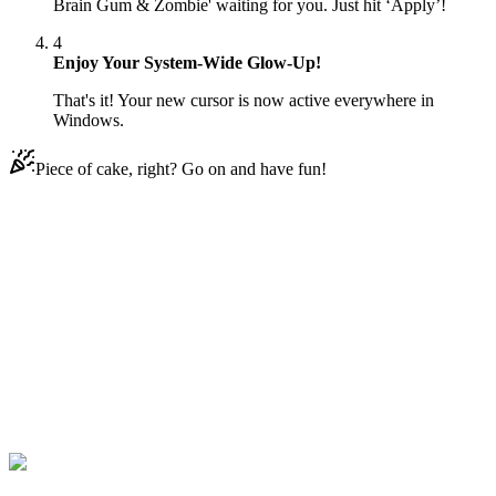
Brain Gum & Zombie' waiting for you. Just hit ‘Apply’!
4
Enjoy Your System-Wide Glow-Up!
That's it! Your new cursor is now active everywhere in
Windows.
Piece of cake, right? Go on and have fun!
Didn't Find Your Vibe?
Our universe of cursors is huge. Dive into hundreds of unique
collections and find the one that truly represents you.
Explore All Collections
Куки Run
#
Cookie Run
#
Cookie Run Brain Gum & Zombie
Animated