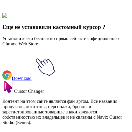
Our universe of cursors is huge. Dive into hundreds of unique
collections and find the one that truly represents you.
Explore All Collections
Еще не установили кастомный курсор ?
Установите его бесплатно прямо сейчас из официального
Chrome Web Store
Download
Cursor Changer
Контент на этом сайте является фан-артом. Все названия
продуктов, логотипы, персонажи, бренды и
зарегистрированные товарные знаки являются
собственностью их владельцев и не связаны с Navix Cursor
Studio (Белиз).