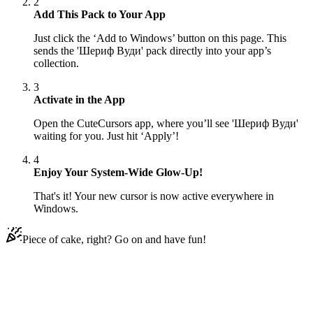
2
Add This Pack to Your App
Just click the ‘Add to Windows’ button on this page. This
sends the 'Шериф Вуди' pack directly into your app’s
collection.
3
Activate in the App
Open the CuteCursors app, where you’ll see 'Шериф Вуди'
waiting for you. Just hit ‘Apply’!
4
Enjoy Your System-Wide Glow-Up!
That's it! Your new cursor is now active everywhere in
Windows.
Piece of cake, right? Go on and have fun!
Didn't Find Your Vibe?