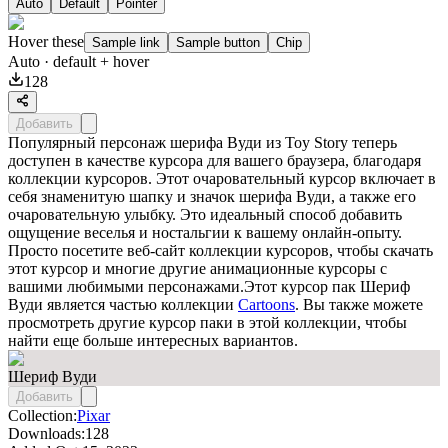
Auto
Default
Pointer
Hover these
Sample link
Sample button
Chip
Auto
· default + hover
128
Добавить
Популярный персонаж шерифа Вуди из Toy Story теперь
доступен в качестве курсора для вашего браузера, благодаря
коллекции курсоров. Этот очаровательный курсор включает в
себя знаменитую шапку и значок шерифа Вуди, а также его
очаровательную улыбку. Это идеальный способ добавить
ощущение веселья и ностальгии к вашему онлайн-опыту.
Просто посетите веб-сайт коллекции курсоров, чтобы скачать
этот курсор и многие другие анимационные курсоры с
вашими любимыми персонажами.Этот курсор пак
Шериф
Вуди
является частью коллекции
Cartoons
. Вы также можете
просмотреть другие курсор паки в этой коллекции, чтобы
найти еще больше интересных вариантов.
Шериф Вуди
Добавить
Collection:
Pixar
Downloads:
128