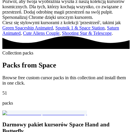
Pozwól, aby twoja wyobraźnia wyszła z naszą kolekcją kursorów
kosmicznych. Dla tych, którzy kochają wszystko, co związane z
przestrzeń. Dodaj odrobinę magii przestrzeń na swój pulpit.
Spersonalizuj Chrome dzięki uroczym kursorem.
Ciesz się stylowymi kursorami z kolekcji 'przestrzeń', takimi jak
Green Spaceship Animated
,
Sputnik 1 & Space Station
,
Saturn
Animated
,
Cute Aliens Couple
,
Shooting Star & Telescope
.
Collection packs
Packs from
Space
Browse free custom cursor packs in this collection and install them
in one click.
51
packs
Darmowy pakiet kursorów Space Hand and
Butterfly