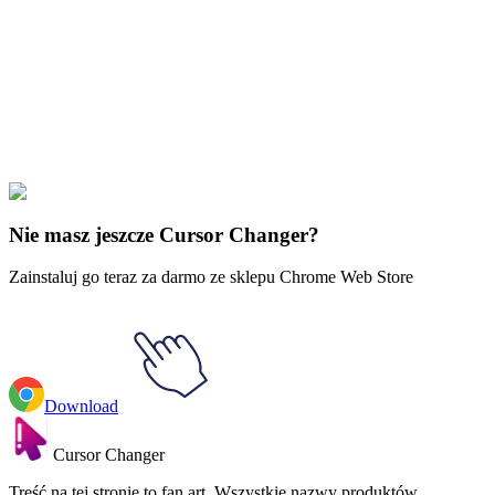
Free & Easy
Make your cursor unique!
Express yourself with hundreds of stylish cursors for your browser
and Windows. Customize your experience and amaze your friends
✨
🚀 For Browser
💻 For Windows
Nie masz jeszcze Cursor Changer?
Zainstaluj go teraz za darmo ze sklepu Chrome Web Store
Download
Cursor Changer
Treść na tej stronie to fan art. Wszystkie nazwy produktów,