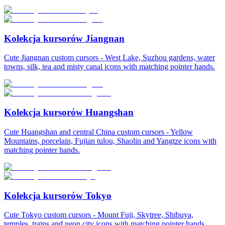
Kolekcja kursorów Jiangnan
Cute Jiangnan custom cursors - West Lake, Suzhou gardens, water
towns, silk, tea and misty canal icons with matching pointer hands.
Kolekcja kursorów Huangshan
Cute Huangshan and central China custom cursors - Yellow
Mountains, porcelain, Fujian tulou, Shaolin and Yangtze icons with
matching pointer hands.
Kolekcja kursorów Tokyo
Cute Tokyo custom cursors - Mount Fuji, Skytree, Shibuya,
temples, trains and neon city icons with matching pointer hands.