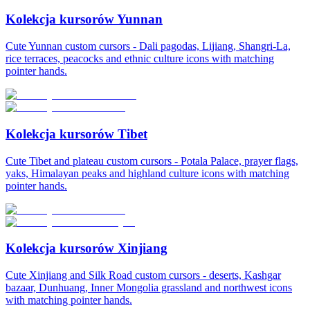
Kolekcja kursorów Yunnan
Cute Yunnan custom cursors - Dali pagodas, Lijiang, Shangri-La,
rice terraces, peacocks and ethnic culture icons with matching
pointer hands.
Kolekcja kursorów Tibet
Cute Tibet and plateau custom cursors - Potala Palace, prayer flags,
yaks, Himalayan peaks and highland culture icons with matching
pointer hands.
Kolekcja kursorów Xinjiang
Cute Xinjiang and Silk Road custom cursors - deserts, Kashgar
bazaar, Dunhuang, Inner Mongolia grassland and northwest icons
with matching pointer hands.