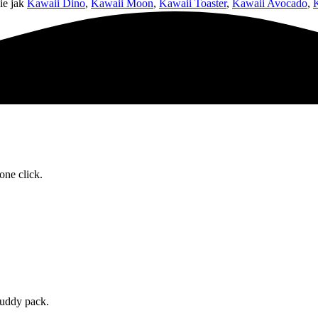
ie jak
Kawaii Dino
,
Kawaii Moon
,
Kawaii Toaster
,
Kawaii Avocado
,
one click.
buddy pack.