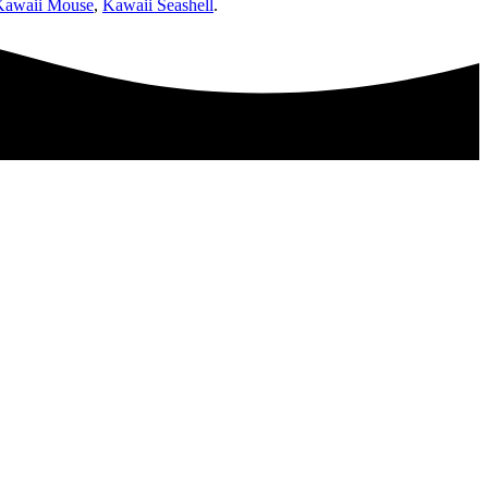
Kawaii Mouse
,
Kawaii Seashell
.