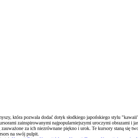
myszy, która pozwala dodać dotyk słodkiego japońskiego stylu "kawai
kursorami zainspirowanymi najpopularniejszymi uroczymi obrazami i 
są zauważone za ich niezrównane piękno i urok. Te kursory staną się tw
ors na swój pulpit.