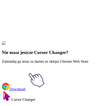
Free & Easy
Make your cursor unique!
Express yourself with hundreds of stylish cursors for your browser
and Windows. Customize your experience and amaze your friends
✨
🚀 For Browser
💻 For Windows
Nie masz jeszcze Cursor Changer?
Zainstaluj go teraz za darmo ze sklepu Chrome Web Store
Download
Cursor Changer