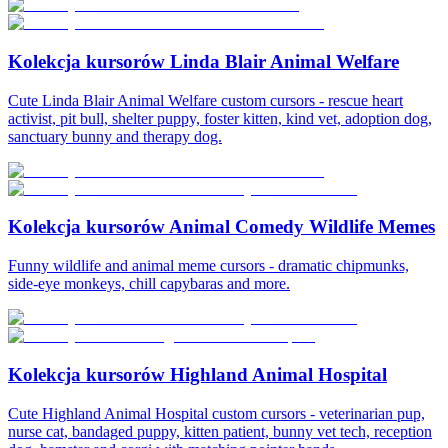
Kolekcja kursorów Linda Blair Animal Welfare
Cute Linda Blair Animal Welfare custom cursors - rescue heart
activist, pit bull, shelter puppy, foster kitten, kind vet, adoption dog,
sanctuary bunny and therapy dog.
Kolekcja kursorów Animal Comedy Wildlife Memes
Funny wildlife and animal meme cursors - dramatic chipmunks,
side-eye monkeys, chill capybaras and more.
Kolekcja kursorów Highland Animal Hospital
Cute Highland Animal Hospital custom cursors - veterinarian pup,
nurse cat, bandaged puppy, kitten patient, bunny vet tech, reception