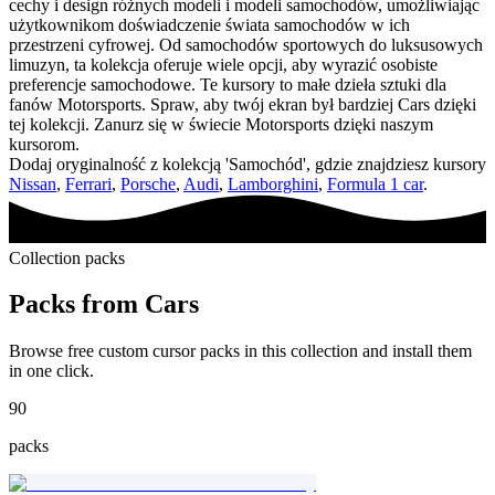
cechy i design różnych modeli i modeli samochodów, umożliwiając
użytkownikom doświadczenie świata samochodów w ich
przestrzeni cyfrowej. Od samochodów sportowych do luksusowych
limuzyn, ta kolekcja oferuje wiele opcji, aby wyrazić osobiste
preferencje samochodowe. Te kursory to małe dzieła sztuki dla
fanów Motorsports. Spraw, aby twój ekran był bardziej Cars dzięki
tej kolekcji. Zanurz się w świecie Motorsports dzięki naszym
kursorom.
Dodaj oryginalność z kolekcją 'Samochód', gdzie znajdziesz kursory
Nissan
,
Ferrari
,
Porsche
,
Audi
,
Lamborghini
,
Formula 1 car
.
Collection packs
Packs from
Cars
Browse free custom cursor packs in this collection and install them
in one click.
90
packs