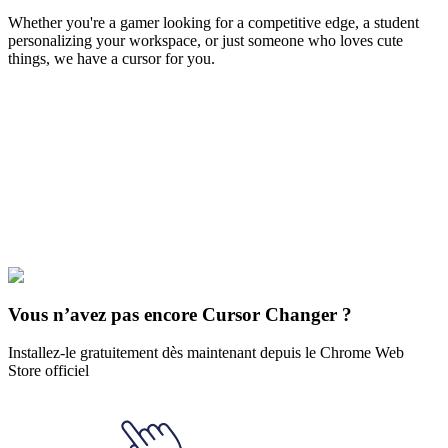
Whether you're a gamer looking for a competitive edge, a student
personalizing your workspace, or just someone who loves cute
things, we have a cursor for you.
Free & Easy
Make your cursor unique!
Express yourself with hundreds of stylish cursors for your browser
and Windows. Customize your experience and amaze your friends
✨
🚀 For Browser
💻 For Windows
Vous n’avez pas encore Cursor Changer ?
Installez-le gratuitement dès maintenant depuis le Chrome Web
Store officiel