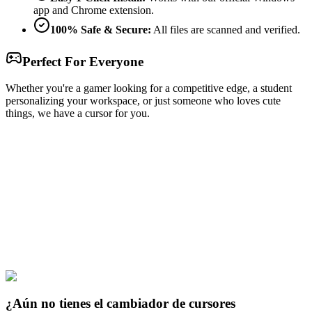
app and Chrome extension.
100% Safe & Secure:
All files are scanned and verified.
Perfect For Everyone
Whether you're a gamer looking for a competitive edge, a student
personalizing your workspace, or just someone who loves cute
things, we have a cursor for you.
Free & Easy
Make your cursor unique!
Express yourself with hundreds of stylish cursors for your browser
and Windows. Customize your experience and amaze your friends
✨
🚀 For Browser
💻 For Windows
¿Aún no tienes el cambiador de cursores