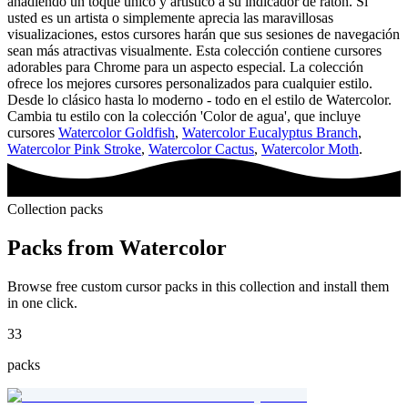
añadiendo un toque único y artístico a su indicador de ratón. Si
usted es un artista o simplemente aprecia las maravillosas
visualizaciones, estos cursores harán que sus sesiones de navegación
sean más atractivas visualmente. Esta colección contiene cursores
adorables para Chrome para un aspecto especial. La colección
ofrece los mejores cursores personalizados para cualquier estilo.
Desde lo clásico hasta lo moderno - todo en el estilo de Watercolor.
Cambia tu estilo con la colección 'Color de agua', que incluye
cursores
Watercolor Goldfish
,
Watercolor Eucalyptus Branch
,
Watercolor Pink Stroke
,
Watercolor Cactus
,
Watercolor Moth
.
Collection packs
Packs from
Watercolor
Browse free custom cursor packs in this collection and install them
in one click.
33
packs