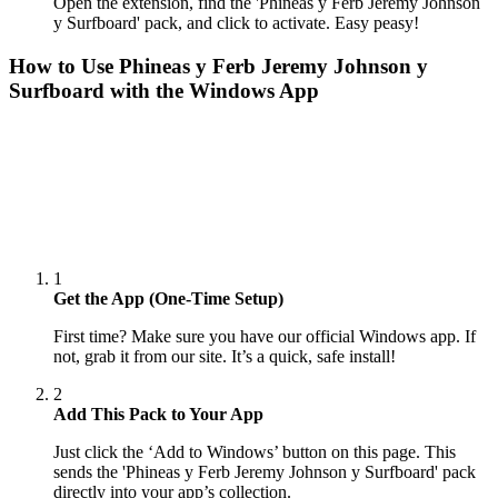
Open the extension, find the 'Phineas y Ferb Jeremy Johnson
y Surfboard' pack, and click to activate. Easy peasy!
How to Use
Phineas y Ferb Jeremy Johnson y
Surfboard
with the Windows App
1
Get the App (One-Time Setup)
First time? Make sure you have our official Windows app. If
not, grab it from our site. It’s a quick, safe install!
2
Add This Pack to Your App
Just click the ‘Add to Windows’ button on this page. This
sends the 'Phineas y Ferb Jeremy Johnson y Surfboard' pack
directly into your app’s collection.