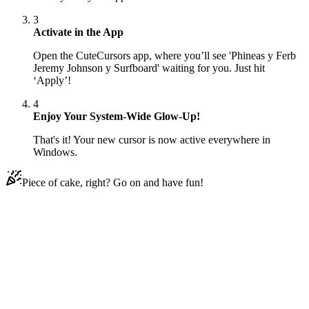
3
Activate in the App
Open the CuteCursors app, where you’ll see 'Phineas y Ferb
Jeremy Johnson y Surfboard' waiting for you. Just hit
‘Apply’!
4
Enjoy Your System-Wide Glow-Up!
That's it! Your new cursor is now active everywhere in
Windows.
Piece of cake, right? Go on and have fun!
Didn't Find Your Vibe?
Our universe of cursors is huge. Dive into hundreds of unique
collections and find the one that truly represents you.
Explore All Collections