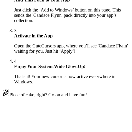
Just click the ‘Add to Windows’ button on this page. This
sends the 'Candace Flynn' pack directly into your app’s
collection.
3
Activate in the App
Open the CuteCursors app, where you’ll see 'Candace Flynn'
waiting for you. Just hit ‘Apply’!
4
Enjoy Your System-Wide Glow-Up!
That's it! Your new cursor is now active everywhere in
Windows.
Piece of cake, right? Go on and have fun!
Didn't Find Your Vibe?
Our universe of cursors is huge. Dive into hundreds of unique
collections and find the one that truly represents you.