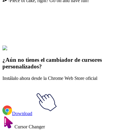
Piece of cake, right? Go on and have fun!
Didn't Find Your Vibe?
Our universe of cursors is huge. Dive into hundreds of unique
collections and find the one that truly represents you.
Explore All Collections
¿Aún no tienes el cambiador de cursores
personalizados?
Instálalo ahora desde la Chrome Web Store oficial
Download
Cursor Changer