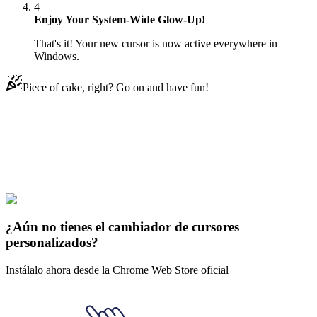
4
Enjoy Your System-Wide Glow-Up!
That's it! Your new cursor is now active everywhere in
Windows.
Piece of cake, right? Go on and have fun!
Didn't Find Your Vibe?
Our universe of cursors is huge. Dive into hundreds of unique
collections and find the one that truly represents you.
Explore All Collections
¿Aún no tienes el cambiador de cursores
personalizados?
Instálalo ahora desde la Chrome Web Store oficial