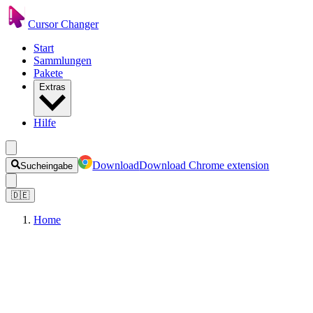
Cursor Changer
Start
Sammlungen
Pakete
Extras
Hilfe
Download
Download Chrome extension
Sucheingabe
🇩🇪
Home