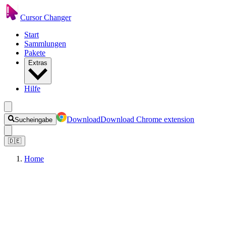
Cursor Changer
Start
Sammlungen
Pakete
Extras
Hilfe
Download
Download Chrome extension
Sucheingabe
🇩🇪
Home