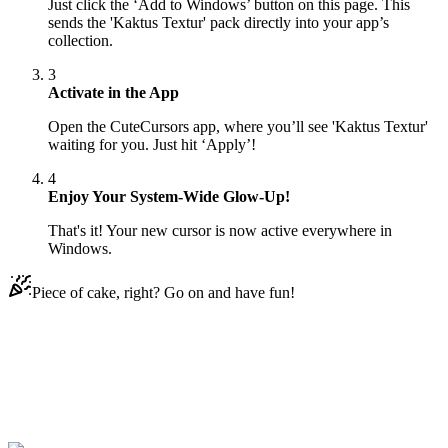
Just click the ‘Add to Windows’ button on this page. This
sends the 'Kaktus Textur' pack directly into your app’s
collection.
3
Activate in the App
Open the CuteCursors app, where you’ll see 'Kaktus Textur'
waiting for you. Just hit ‘Apply’!
4
Enjoy Your System-Wide Glow-Up!
That's it! Your new cursor is now active everywhere in
Windows.
Piece of cake, right? Go on and have fun!
Didn't Find Your Vibe?
Our universe of cursors is huge. Dive into hundreds of unique
collections and find the one that truly represents you.