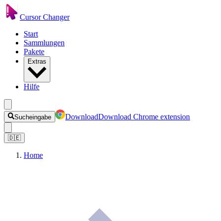
Cursor Changer
Start
Sammlungen
Pakete
Extras
Hilfe
Download
Download Chrome extension
Sucheingabe
🇩🇪
Home