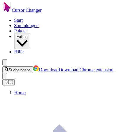
Cursor Changer
Start
Sammlungen
Pakete
Extras
Hilfe
Download
Download Chrome extension
Sucheingabe
🇩🇪
Home