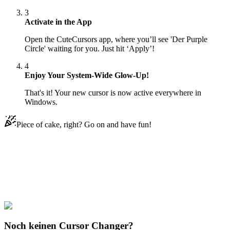
3
Activate in the App
Open the CuteCursors app, where you’ll see 'Der Purple
Circle' waiting for you. Just hit ‘Apply’!
4
Enjoy Your System-Wide Glow-Up!
That's it! Your new cursor is now active everywhere in
Windows.
Piece of cake, right? Go on and have fun!
Didn't Find Your Vibe?
Our universe of cursors is huge. Dive into hundreds of unique
collections and find the one that truly represents you.
Explore All Collections
Noch keinen Cursor Changer?