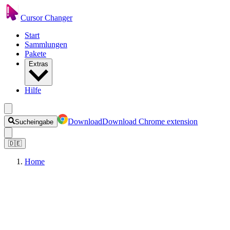
Cursor Changer
Start
Sammlungen
Pakete
Extras
Hilfe
Download
Download Chrome extension
Sucheingabe
🇩🇪
Home