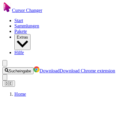
Cursor Changer
Start
Sammlungen
Pakete
Extras
Hilfe
Download
Download Chrome extension
Sucheingabe
🇩🇪
Home