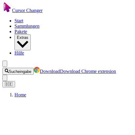
Cursor Changer
Start
Sammlungen
Pakete
Extras
Hilfe
Download
Download Chrome extension
Sucheingabe
🇩🇪
Home