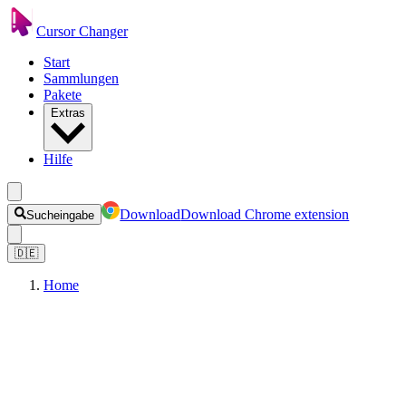
Cursor Changer
Start
Sammlungen
Pakete
Extras
Hilfe
Download
Download Chrome extension
Sucheingabe
🇩🇪
Home