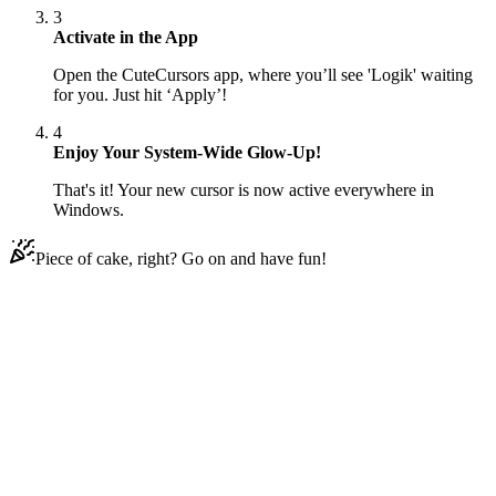
3
Activate in the App
Open the CuteCursors app, where you’ll see 'Logik' waiting
for you. Just hit ‘Apply’!
4
Enjoy Your System-Wide Glow-Up!
That's it! Your new cursor is now active everywhere in
Windows.
Piece of cake, right? Go on and have fun!
Didn't Find Your Vibe?
Our universe of cursors is huge. Dive into hundreds of unique
collections and find the one that truly represents you.
Explore All Collections