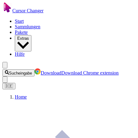
Cursor Changer
Start
Sammlungen
Pakete
Extras
Hilfe
Download
Download Chrome extension
Sucheingabe
🇩🇪
Home