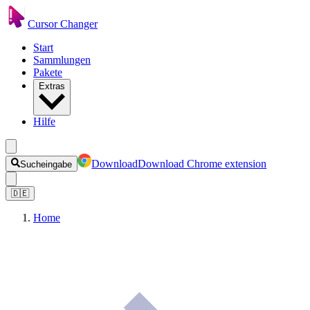
Cursor Changer
Start
Sammlungen
Pakete
Extras
Hilfe
Download
Download Chrome extension
Sucheingabe
🇩🇪
Home