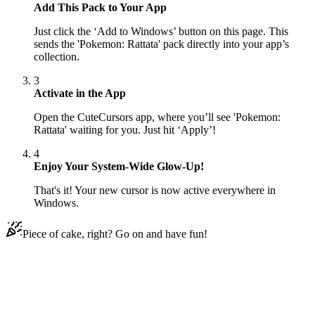
Add This Pack to Your App
Just click the ‘Add to Windows’ button on this page. This
sends the 'Pokemon: Rattata' pack directly into your app’s
collection.
3
Activate in the App
Open the CuteCursors app, where you’ll see 'Pokemon:
Rattata' waiting for you. Just hit ‘Apply’!
4
Enjoy Your System-Wide Glow-Up!
That's it! Your new cursor is now active everywhere in
Windows.
Piece of cake, right? Go on and have fun!
Didn't Find Your Vibe?
Our universe of cursors is huge. Dive into hundreds of unique