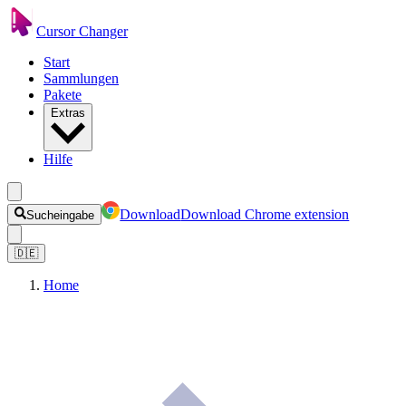
Cursor Changer
Start
Sammlungen
Pakete
Extras
Hilfe
Download
Download Chrome extension
Sucheingabe
🇩🇪
Home