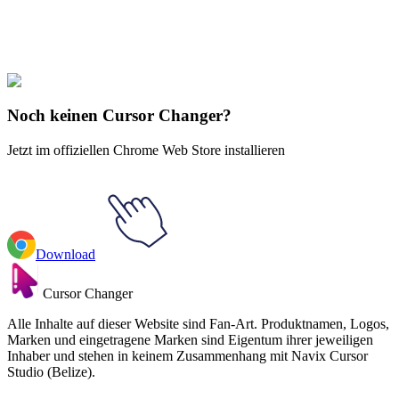
Didn't Find Your Vibe?
Our universe of cursors is huge. Dive into hundreds of unique
collections and find the one that truly represents you.
Explore All Collections
Noch keinen Cursor Changer?
Jetzt im offiziellen Chrome Web Store installieren
Download
Cursor Changer
Alle Inhalte auf dieser Website sind Fan-Art. Produktnamen, Logos,
Marken und eingetragene Marken sind Eigentum ihrer jeweiligen
Inhaber und stehen in keinem Zusammenhang mit Navix Cursor
Studio (Belize).