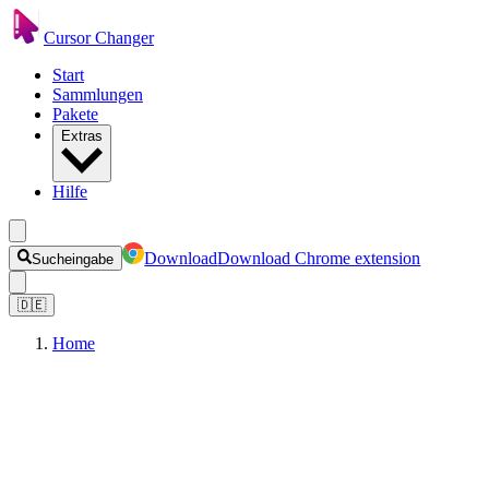
Cursor Changer
Start
Sammlungen
Pakete
Extras
Hilfe
Download
Download Chrome extension
Sucheingabe
🇩🇪
Home