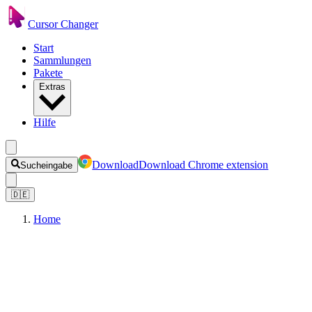
Cursor Changer
Start
Sammlungen
Pakete
Extras
Hilfe
Download
Download Chrome extension
Sucheingabe
🇩🇪
Home