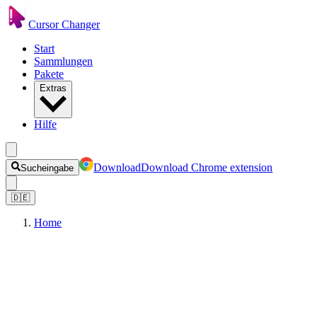
Cursor Changer
Start
Sammlungen
Pakete
Extras
Hilfe
Download
Download Chrome extension
Sucheingabe
🇩🇪
Home