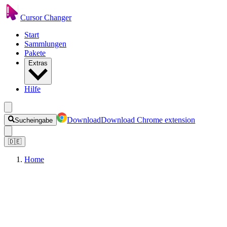
Cursor Changer
Start
Sammlungen
Pakete
Extras
Hilfe
Download
Download Chrome extension
Sucheingabe
🇩🇪
Home