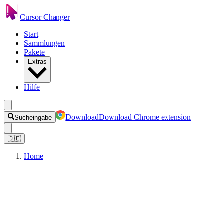
Cursor Changer
Start
Sammlungen
Pakete
Extras
Hilfe
Download
Download Chrome extension
Sucheingabe
🇩🇪
Home