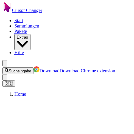
Cursor Changer
Start
Sammlungen
Pakete
Extras
Hilfe
Download
Download Chrome extension
Sucheingabe
🇩🇪
Home