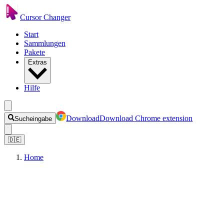
Cursor Changer
Start
Sammlungen
Pakete
Extras
Hilfe
Download
Download Chrome extension
Sucheingabe
🇩🇪
Home