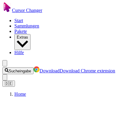
Cursor Changer
Start
Sammlungen
Pakete
Extras
Hilfe
Download
Download Chrome extension
Sucheingabe
🇩🇪
Home